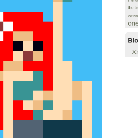
sherlo
the ti
Weihna
on
Blo
JC