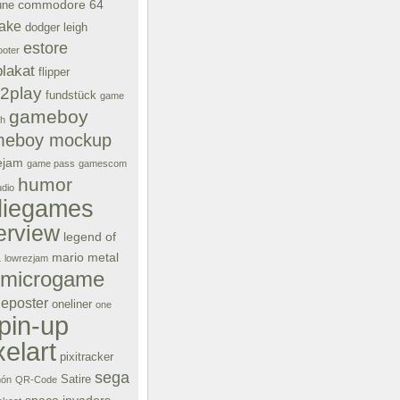
commodore 64
une
ake
dodger leigh
estore
oter
plakat
flipper
e2play
fundstück
game
gameboy
ch
meboy mockup
ejam
game pass
gamescom
humor
dio
diegames
terview
legend of
a
mario
metal
lowrezjam
microgame
eposter
oneliner
one
pin-up
xelart
pixitracker
sega
Satire
ón
QR-Code