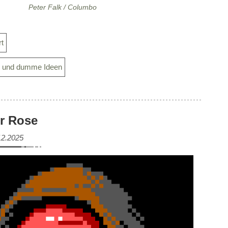
Peter Falk / Columbo
rt
s und dumme Ideen
er Rose
12.2025