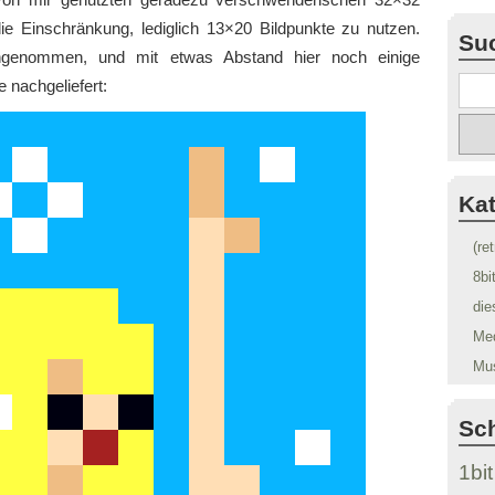
ie Einschränkung, lediglich 13×20 Bildpunkte zu nutzen.
Su
ngenommen, und mit etwas Abstand hier noch einige
 nachgeliefert:
Ka
(re
8bi
die
Me
Mu
Sc
1bit