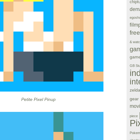
chipt
dem
egosho
film
fre
& wat
ga
gam
GB Stu
in
in
zeld
gear
Petite Pixel Pinup
movi
piece
Pi
Pokem