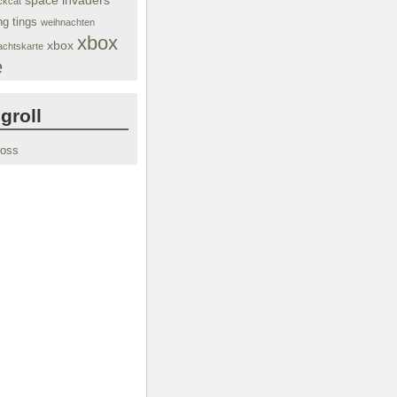
space invaders
ckcat
ng tings
weihnachten
xbox
xbox
chtskarte
e
groll
ross