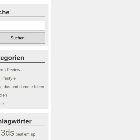
che
tegorien
tro-) Review
t lifestyle
s, das und dumme Ideen
dien
sik
hlagwörter
3ds
beat'em up