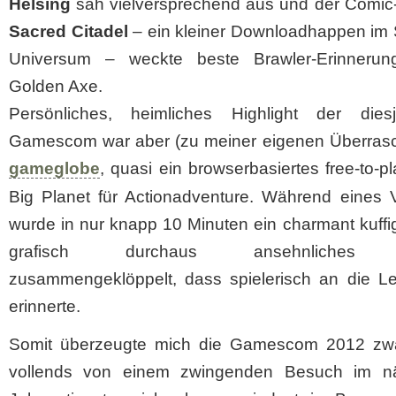
Helsing
sah vielversprechend aus und der Comic-
Sacred Citadel
– ein kleiner Downloadhappen im 
Universum – weckte beste Brawler-Erinneru
Golden Axe.
Persönliches, heimliches Highlight der diesj
Gamescom war aber (zu meiner eigenen Überras
gameglobe
, quasi ein browserbasiertes free-to-pla
Big Planet für Actionadventure. Während eines V
wurde in nur knapp 10 Minuten ein charmant kuff
grafisch durchaus ansehnliches 
zusammengeklöppelt, dass spielerisch an die Leg
erinnerte.
Somit überzeugte mich die Gamescom 2012 zwa
vollends von einem zwingenden Besuch im n