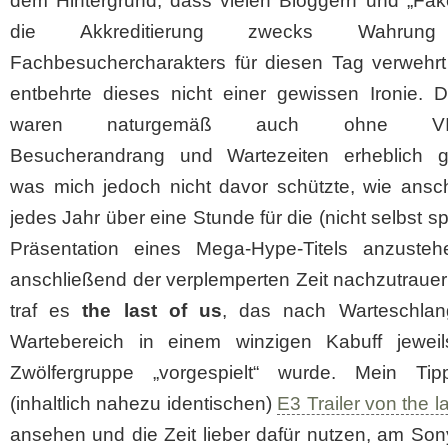
dem Hintergrund, dass vielen Bloggern und „Fak
die Akkreditierung zwecks Wahrun
Fachbesuchercharakters für diesen Tag verwehrt
entbehrte dieses nicht einer gewissen Ironie. 
waren naturgemäß auch ohne VIP
Besucherandrang und Wartezeiten erheblich ge
was mich jedoch nicht davor schützte, wie ansc
jedes Jahr über eine Stunde für die (nicht selbst sp
Präsentation eines Mega-Hype-Titels anzuste
anschließend der verplemperten Zeit nachzutraue
traf es
the last of us
, das nach Warteschla
Wartebereich in einem winzigen Kabuff jeweil
Zwölfergruppe „vorgespielt“ wurde. Mein Ti
(inhaltlich nahezu identischen)
E3 Trailer von the la
ansehen und die Zeit lieber dafür nutzen, am So