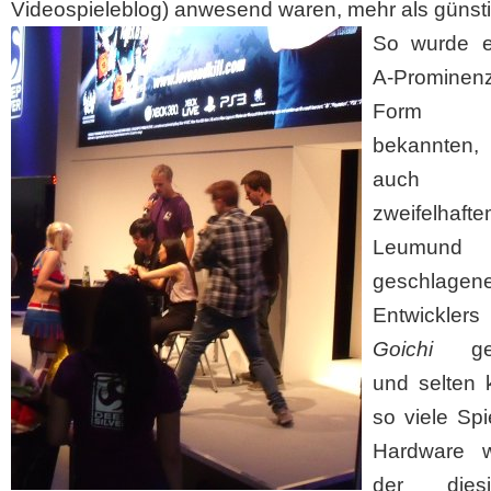
Videospieleblog) anwesend waren, mehr als günsti
So wurde e
A-Promin
Form 
bekannten
auch 
zweifelhaft
Leumund
geschlagen
Entwickle
Goichi
gesi
und selten 
so viele Sp
Hardware w
der diesjä