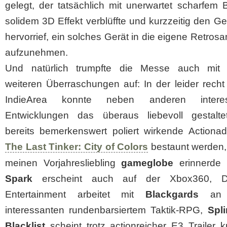
gelegt, der tatsächlich mit unerwartet scharfem 
solidem 3D Effekt verblüffte und kurzzeitig den 
hervorrief, ein solches Gerät in die eigene Retro
aufzunehmen.
Und natürlich trumpfte die Messe auch mit 
weiteren Überraschungen auf: In der leider recht
IndieArea konnte neben anderen interes
Entwicklungen das überaus liebevoll gestalt
bereits bemerkenswert poliert wirkende Actionad
The Last Tinker: City of Colors
bestaunt werden,
meinen Vorjahresliebling
gameglobe
erinnerde
Spark
erscheint auch auf der Xbox360, Da
Entertainment arbeitet mit
Blackgards
an 
interessanten rundenbarsiertem Taktik-RPG,
Spli
Blacklist
scheint trotz actionreicher E3 Trailer 