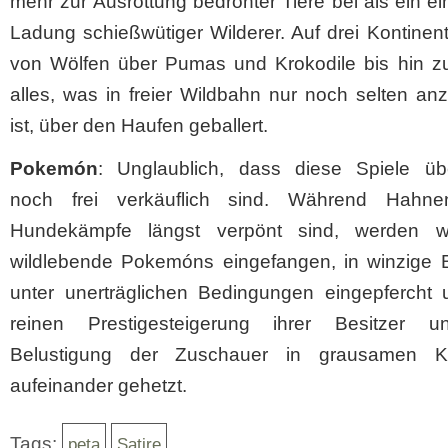
mehr zur Ausrottung bedrohter Tiere bei als ein 
Ladung schießwütiger Wilderer. Auf drei Kontinen
von Wölfen über Pumas und Krokodile bis hin z
alles, was in freier Wildbahn nur noch selten anz
ist, über den Haufen geballert.
Pokemón
: Unglaublich, dass diese Spiele üb
noch frei verkäuflich sind. Während Hahn
Hundekämpfe längst verpönt sind, werden we
wildlebende Pokemóns eingefangen, in winzige B
unter unerträglichen Bedingungen eingepfercht 
reinen Prestigesteigerung ihrer Besitzer 
Belustigung der Zuschauer in grausamen K
aufeinander gehetzt.
Tags:
peta
Satire