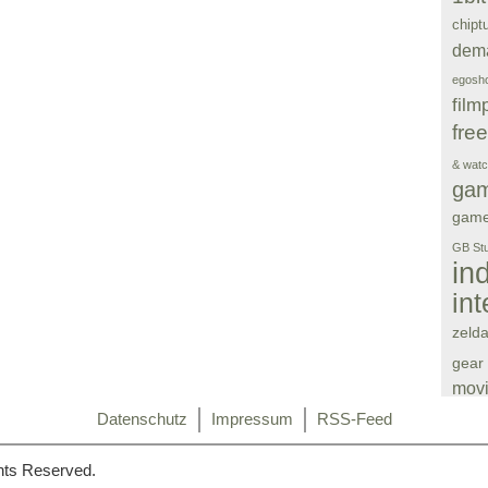
chipt
dem
egosho
film
fre
& wat
ga
gam
GB Stu
in
in
zeld
gear
movi
Datenschutz
Impressum
RSS-Feed
piece
Pi
hts Reserved.
Pokem