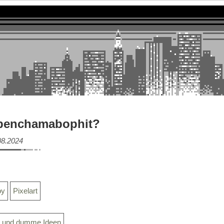
 benchamabophit?
08.2024
oy
Pixelart
s und dumme Ideen