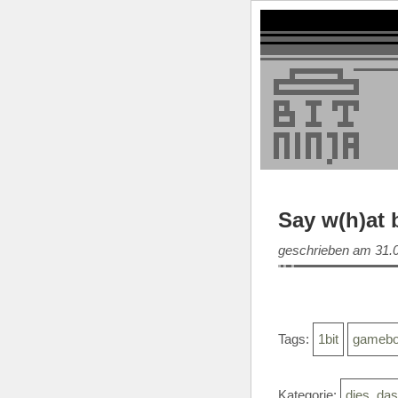
Say w(h)at
geschrieben am 31.
Tags:
1bit
gameb
Kategorie:
dies, da