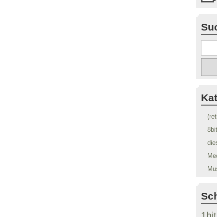
Su
Ka
(re
8bi
die
Me
Mu
Sc
1bit