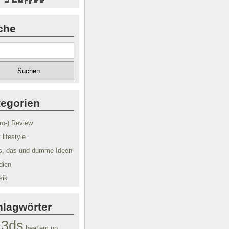
che
tegorien
tro-) Review
t lifestyle
s, das und dumme Ideen
dien
sik
hlagwörter
3ds
beat'em up