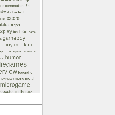
commodore 64
une
ake
dodger leigh
estore
oter
plakat
flipper
e2play
fundstück
game
gameboy
ch
meboy mockup
ejam
game pass
gamescom
humor
dio
diegames
terview
legend of
a
mario
metal
lowrezjam
microgame
eposter
oneliner
one
pin-up
xelart
pixitracker
sega
Satire
ón
QR-Code