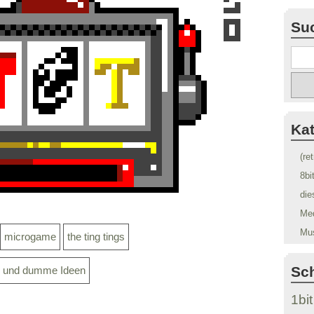
Su
Ka
(re
8bi
die
Me
Mu
microgame
the ting tings
Sc
s und dumme Ideen
1bit