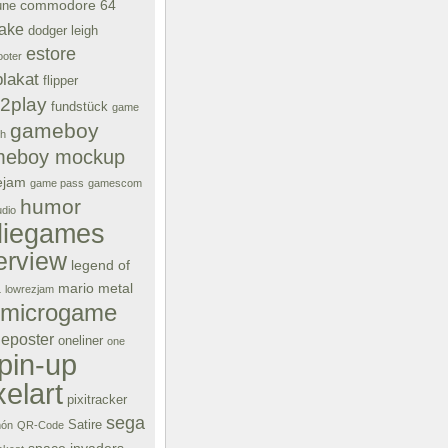
commodore 64
une
ake
dodger leigh
estore
oter
plakat
flipper
e2play
fundstück
game
gameboy
ch
meboy mockup
ejam
game pass
gamescom
humor
dio
diegames
terview
legend of
a
mario
metal
lowrezjam
microgame
eposter
oneliner
one
pin-up
xelart
pixitracker
sega
Satire
ón
QR-Code