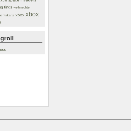
space invaders
ckcat
ng tings
weihnachten
xbox
xbox
chtskarte
e
groll
ross