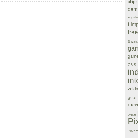
chipt
dem
egosho
film
fre
& wat
ga
gam
GB Stu
in
in
zeld
gear
movi
piece
Pi
Pokem