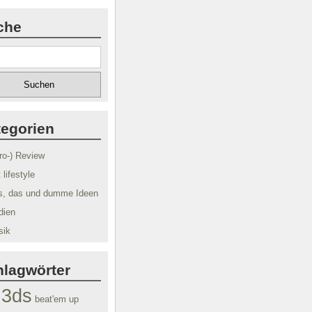
che
tegorien
tro-) Review
t lifestyle
s, das und dumme Ideen
dien
sik
hlagwörter
3ds
beat'em up