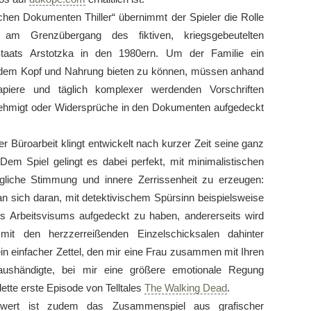
chen Dokumenten Thiller“ übernimmt der Spieler die Rolle
s am Grenzübergang des fiktiven, kriegsgebeutelten
taats Arstotzka in den 1980ern. Um der Familie ein
em Kopf und Nahrung bieten zu können, müssen anhand
apiere und täglich komplexer werdenden Vorschriften
nehmigt oder Widersprüche in den Dokumenten aufgedeckt
r Büroarbeit klingt entwickelt nach kurzer Zeit seine ganz
 Dem Spiel gelingt es dabei perfekt, mit minimalistischen
agliche Stimmung und innere Zerrissenheit zu erzeugen:
an sich daran, mit detektivischem Spürsinn beispielsweise
nes Arbeitsvisums aufgedeckt zu haben, andererseits wird
mit den herzzerreißenden Einzelschicksalen dahinter
 ein einfacher Zettel, den mir eine Frau zusammen mit Ihren
 aushändigte, bei mir eine größere emotionale Regung
lette erste Episode von Telltales
The Walking Dead
.
swert ist zudem das Zusammenspiel aus grafischer