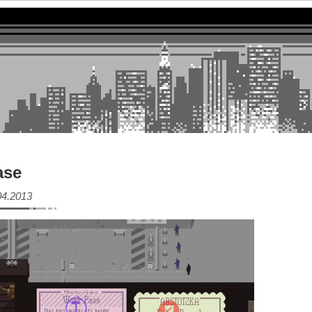
ase
04.2013