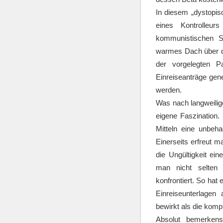
In diesem „dystopis
eines Kontrolleur
kommunistischen S
warmes Dach über d
der vorgelegten P
Einreiseanträge ge
werden.
Was nach langweilige
eigene Faszination.
Mitteln eine unbeh
Einerseits erfreut m
die Ungültigkeit ei
man nicht selten 
konfrontiert. So hat
Einreiseunterlagen
bewirkt als die komp
Absolut bemerken