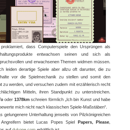
proklamiert, dass Computerspiele den Ursprüngen als
rhaltungsprodukte entwachsen seinen und sich als
spruchsvollen und erwachsenen Themen widmen müssen.
 leiden derartige Spiele aber allzu oft darunter, die zu
Inhalte vor die Spielmechanik zu stellen und somit den
t zu werden, und versuchen zudem mit erzählerisch recht
hlächtigen Mitteln, ihren Standpunkt zu unterstreichen.
Yo
oder
1378km
schreien förmlich „Ich bin Kunst und habe
bewerte mich nicht nach klassischen Spiele-Maßstäben“.
as gelungenere Unterhaltung jenseits von Pilzkönigreichen
 Angreifern bietet Lucas Popes Spiel
Papers, Please
,
os auf
dukope.com
erhältlich ist.