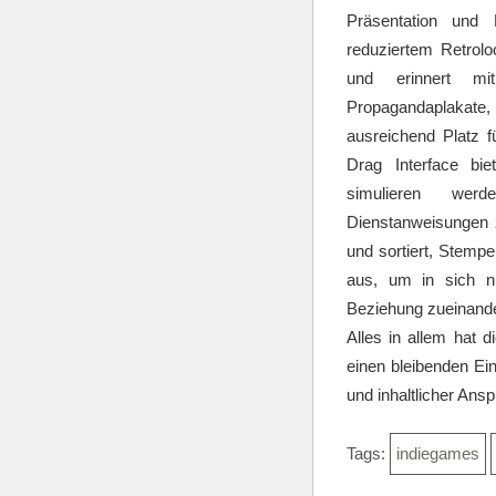
Präsentation und 
reduziertem Retrolo
und erinnert mi
Propagandaplakate
ausreichend Platz f
Drag Interface bi
simulieren wer
Dienstanweisungen 
und sortiert, Stempe
aus, um in sich n
Beziehung zueinande
Alles in allem hat 
einen bleibenden Ei
und inhaltlicher Ans
Tags:
indiegames