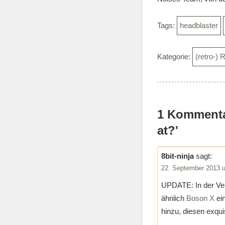
Tags:
headblaster
Kategorie:
(retro-) 
1 Kommentar
at?'
8bit-ninja
sagt:
22. September 2013 
UPDATE: In der Ver
ähnlich
Boson X
ein
hinzu, diesen exqu