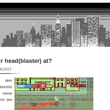
r head(blaster) at?
08.2013
 dem
twickler
etwas
mit den