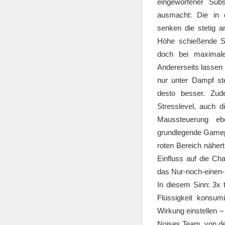
eingeworfener Subs
ausmacht: Die in d
senken die stetig a
Höhe schießende St
doch bei maximal
Andererseits lassen
nur unter Dampf st
desto besser. Zud
Stresslevel, auch d
Maussteuerung eb
grundlegende Gamepl
roten Bereich nähert
Einfluss auf die Ch
das Nur-noch-einen
In diesem Sinn: 3x 
Flüssigkeit konsum
Wirkung einstellen 
Noises Team, von de