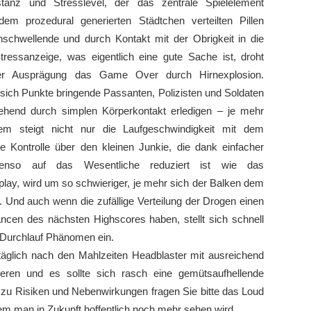
tanz und Stresslevel, der das zentrale Spielelement
em prozedural generierten Städtchen verteilten Pillen
nschwellende und durch Kontakt mit der Obrigkeit in die
ressanzeige, was eigentlich eine gute Sache ist, droht
er Ausprägung das Game Over durch Hirnexplosion.
 sich Punkte bringende Passanten, Polizisten und Soldaten
ehend durch simplen Körperkontakt erledigen – je mehr
em steigt nicht nur die Laufgeschwindigkeit mit dem
ie Kontrolle über den kleinen Junkie, die dank einfacher
enso auf das Wesentliche reduziert ist wie das
ay, wird um so schwieriger, je mehr sich der Balken dem
. Und auch wenn die zufällige Verteilung der Drogen einen
ancen des nächsten Highscores haben, stellt sich schnell
-Durchlauf Phänomen ein.
täglich nach den Mahlzeiten Headblaster mit ausreichend
ieren und es sollte sich rasch eine gemütsaufhellende
– zu Risiken und Nebenwirkungen fragen Sie bitte das Loud
m man in Zukunft hoffentlich noch mehr sehen wird.