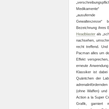
„verschreibungspflic
Medikamente
„ausufernde
Gewaltexzesse“ b
Bezeichnung ihres E
Headblaster
als „sch
nachsehen, umschrei
recht treffend. Und
Pacman alles um den
Effekt versprechen
erneute Anwendung 
Klassiker ist dabe
Quäntchen der Laby
adrenalinfördernde
(ohne Waffen) und e
Action a la Super Cr
Grafik, garniert